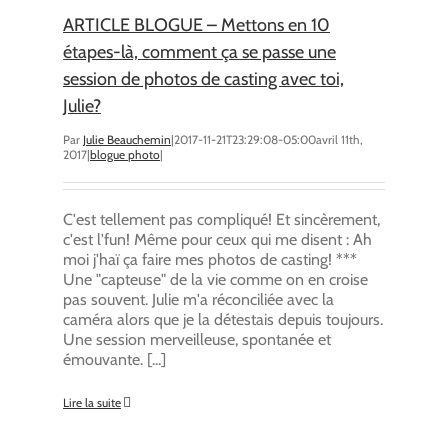
ARTICLE BLOGUE – Mettons en 10
étapes-là, comment ça se passe une
session de photos de casting avec toi,
Julie?
Par
Julie Beauchemin
|
2017-11-21T23:29:08-05:00
avril 11th,
2017
|
blogue photo
|
C'est tellement pas compliqué! Et sincèrement,
c'est l'fun! Même pour ceux qui me disent : Ah
moi j'haï ça faire mes photos de casting! ***
Une "capteuse" de la vie comme on en croise
pas souvent. Julie m'a réconciliée avec la
caméra alors que je la détestais depuis toujours.
Une session merveilleuse, spontanée et
émouvante. [...]
Lire la suite