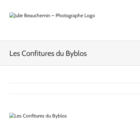
Passer
au
contenu
Les Confitures du Byblos
View
Larger
Image