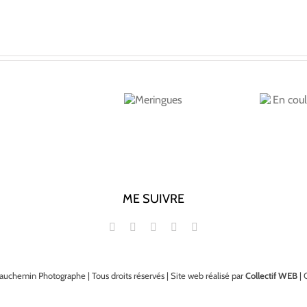
En coulisse de mes
Meringues
shootings bouffe!
ME SUIVRE
auchemin Photographe | Tous droits réservés | Site web réalisé par
Collectif WEB
| 