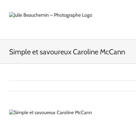
Passer
au
contenu
Simple et savoureux Caroline McCann
View
Larger
Image