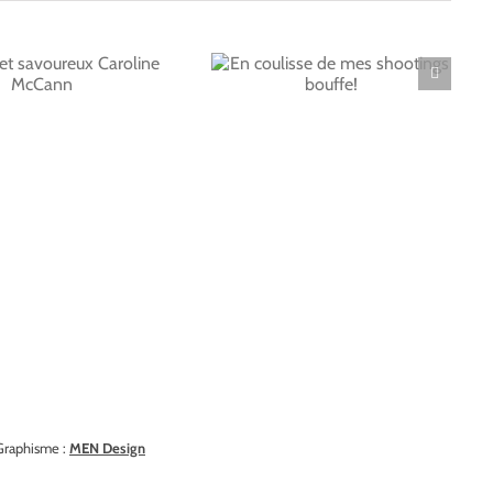
En coulisse de mes
shootings bouffe!
Graphisme :
MEN Design