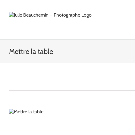
Passer
au
contenu
Mettre la table
View
Larger
Image