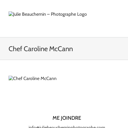
Passer
au
contenu
Chef Caroline McCann
ME JOINDRE
info@juliebeaucheminphotographe.com