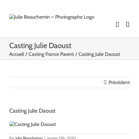
Passer
au
contenu
Casting Julie Daoust
Accueil
Casting France Parent
Casting Julie Daoust
Précédent
Casting Julie Daoust
Par
Julie Beauchemin
|
janvier 13th, 2020