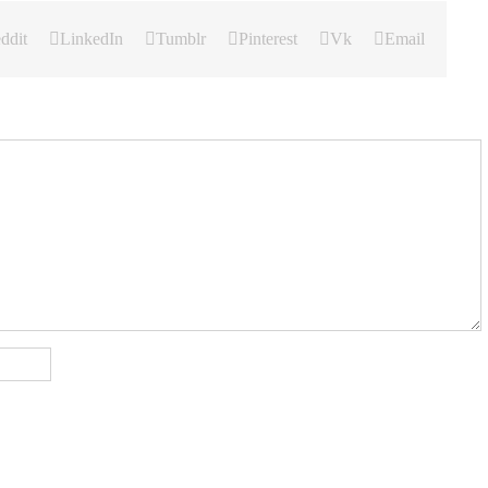
ddit
LinkedIn
Tumblr
Pinterest
Vk
Email