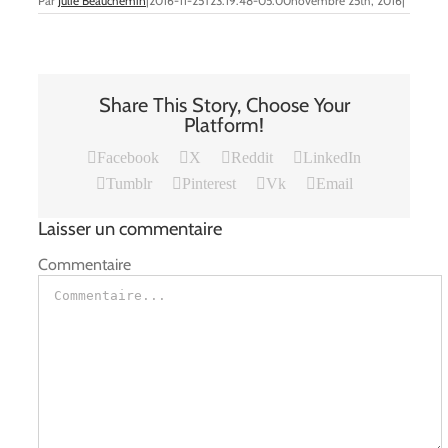
Par
Julie Beauchemin
|
2016-11-25T23:19:48-05:00
novembre 25th, 2016
|
Share This Story, Choose Your
Platform!
Facebook
X
Reddit
LinkedIn
Tumblr
Pinterest
Vk
Email
Laisser un commentaire
Commentaire