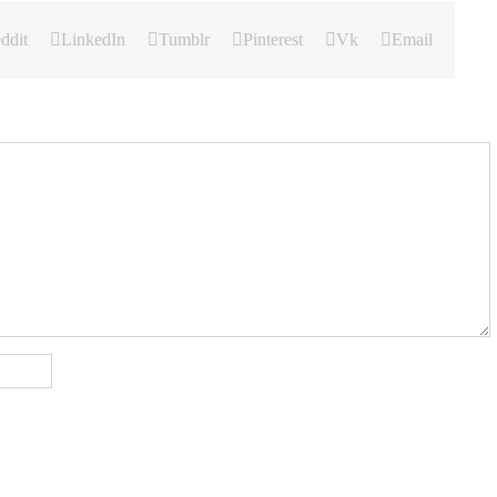
ddit
LinkedIn
Tumblr
Pinterest
Vk
Email