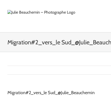
Passer
au
contenu
Migration#2_vers_le Sud_@Julie_Beauc
Migration#2_vers_le Sud_@Julie_Beauchemin