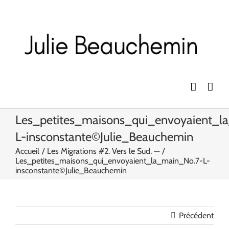
Passer
au
contenu
Les_petites_maisons_qui_envoyaient_l
L-insconstante©Julie_Beauchemin
Accueil
Les Migrations #2. Vers le Sud. —
Les_petites_maisons_qui_envoyaient_la_main_No.7-L-
insconstante©Julie_Beauchemin
Précédent