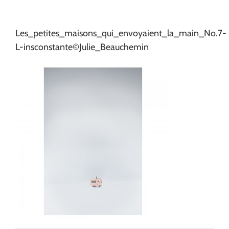
Les_petites_maisons_qui_envoyaient_la_main_No.7-
L-insconstante©Julie_Beauchemin