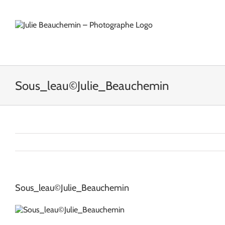
Passer
au
contenu
Sous_leau©Julie_Beauchemin
Sous_leau©Julie_Beauchemin