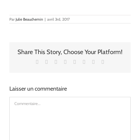
Par
Julie Beauchemin
|
avril 3rd, 2017
Share This Story, Choose Your Platform!
Facebook
X
Reddit
LinkedIn
Tumblr
Pinterest
Vk
Email
Laisser un commentaire
Commentaire