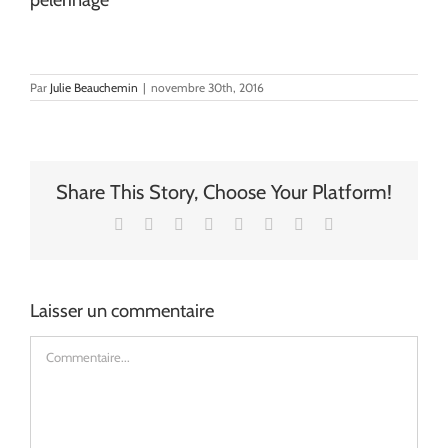
pelerinage
Par
Julie Beauchemin
|
novembre 30th, 2016
Share This Story, Choose Your Platform!
Facebook
X
Reddit
LinkedIn
Tumblr
Pinterest
Vk
Email
Laisser un commentaire
Commentaire