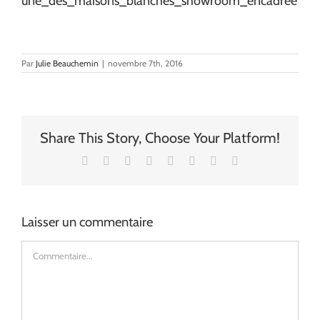
une_des_maisons_blanches_showroom_encadree
Par
Julie Beauchemin
|
novembre 7th, 2016
Share This Story, Choose Your Platform!
Facebook
X
Reddit
LinkedIn
Tumblr
Pinterest
Vk
Email
Laisser un commentaire
Commentaire