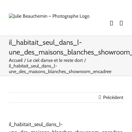
Passer
au
contenu
il_habitait_seul_dans_l-
une_des_maisons_blanches_showroom
Accueil
Le ciel danse et le reste dort
il_habitait_seul_dans_l-
une_des_maisons_blanches_showroom_encadree
Précédent
il_habitait_seul_dans_l-