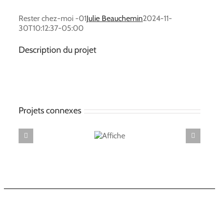
Rester chez-moi -01
Julie Beauchemin
2024-11-
30T10:12:37-05:00
Description du projet
Projets connexes
Finali
Exc
Affiche