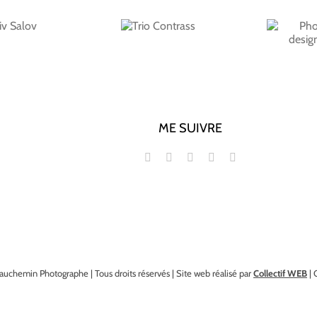
Photo de presse – La
Trio
designer Lorna
Contrass
Gordon
ME SUIVRE
auchemin Photographe | Tous droits réservés | Site web réalisé par
Collectif WEB
| 