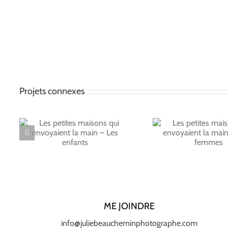
Projets connexes
Les petites maisons
Les peti
ns
qui envoyaient la
qui env
a
main #1-Les
main #4
ts
femmes
ME JOINDRE
info@juliebeaucheminphotographe.com