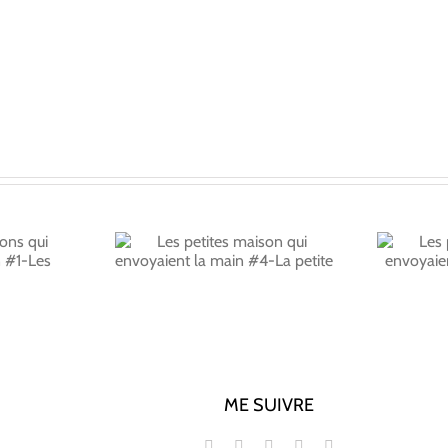
tes maison
Les petites maison
oyaient la
qui envoyaient la
-La petite
main #5-Le fan
ME SUIVRE