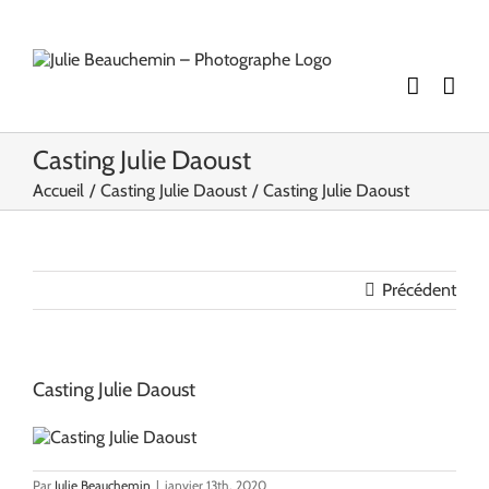
Passer
au
contenu
Casting Julie Daoust
Accueil
Casting Julie Daoust
Casting Julie Daoust
Précédent
Casting Julie Daoust
Par
Julie Beauchemin
|
janvier 13th, 2020