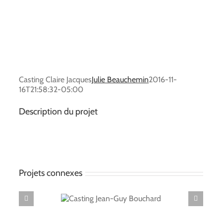
Casting Claire Jacques
Julie Beauchemin
2016-11-
16T21:58:32-05:00
Description du projet
Projets connexes
ng Jean-Guy
Cas
ouchard