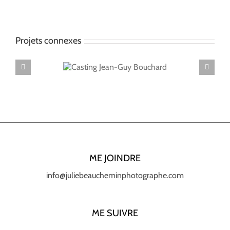
Projets connexes
ng Jean-Guy
Ca
ouchard
ME JOINDRE
info@juliebeaucheminphotographe.com
ME SUIVRE