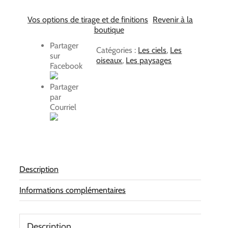
Vos options de tirage et de finitions
Revenir à la
boutique
Partager
Catégories :
Les ciels
,
Les
sur
oiseaux
,
Les paysages
Facebook
Partager
par
Courriel
Description
Informations complémentaires
Description