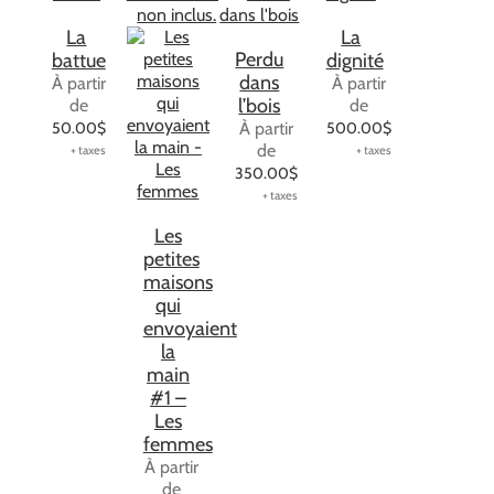
La
La
Perdu
battue
dignité
dans
À partir
À partir
l’bois
de
de
50.00
$
À partir
500.00
$
de
350.00
$
Les
petites
maisons
qui
envoyaient
la
main
#1 –
Les
femmes
À partir
de