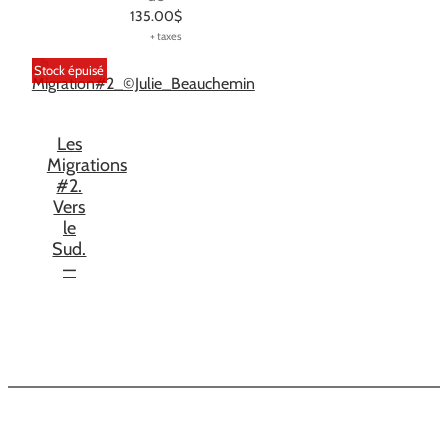
135.00
$
Stock épuisé
Les
Migrations
#2.
Vers
le
Sud.
—